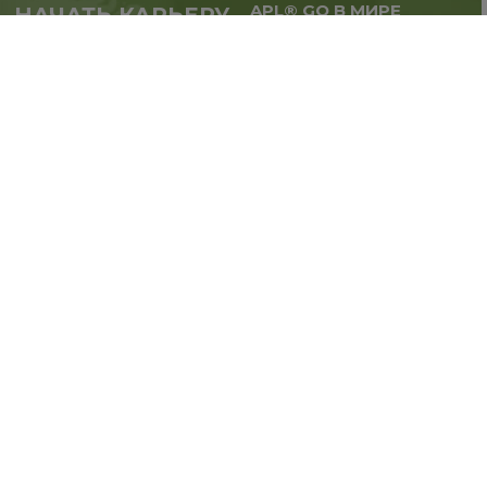
APL® GO В МИРЕ
НАЧАТЬ КАРЬЕРУ
Масштабируй бизнес,
в партнерстве с APL®
расширяй географию.
GO прямо сейчас
Регистрация
Вдохновляйся и первым узнавай о новостях
Компании в наших социальных сетях!
ПОДПИШИСЬ: