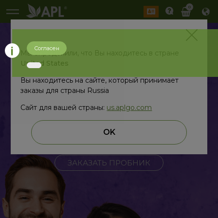
0
РАБОТАЮЩИЕ
Согласен
Мы определили, что Вы находитесь в стране
United States
ИНСТРУМЕНТЫ
Вы находитесь на сайте, который принимает
заказы для страны Russia
Сайт для вашей страны:
us.aplgo.com
Заказать можно здесь
OK
ПОДРОБНЕЕ
ЗАКАЗАТЬ ПРОБНИК