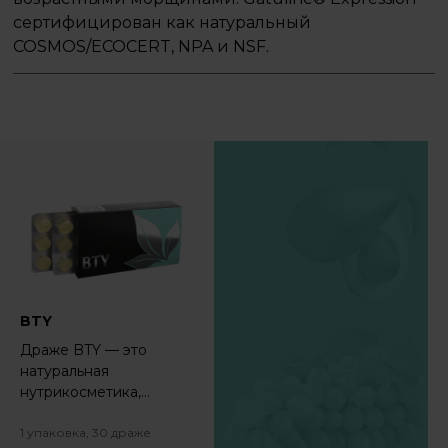
сертифицирован как натуральный
COSMOS/ECOCERT, NPA и NSF.
BTY
Драже BTY — это
натуральная
нутрикосметика,
которая поможет вам
выглядеть увереннее и
1 упаковка, 30 драже