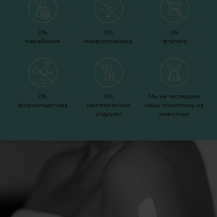
0%
0%
0%
парабенов
микропластика
фталата
0%
0%
Мы не тестируем
формальдегида
синтетических
нашу косметику на
отдушек
животных