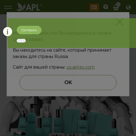
0
Согласен
В ПОИСКАХ
Мы определили, что Вы находитесь в стране
United States
ИДЕАЛЬНОЙ
Вы находитесь на сайте, который принимает
ФОРМУЛЫ КРАСОТЫ
заказы для страны Russia
Сайт для вашей страны:
us.aplgo.com
OK