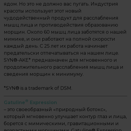
ядом. Но это не должно вас пугать. Индустрия
красоты использует этот новый
чудодейственный продукт для расслабления
мышц лица и противодействия образованию
морщин. Около 60 мышц лица заботятся о нашей
мимике, и они работают на полной скорости
каждый день. С 25 лет их работа начинает
предательски отпечатываться на нашем лице.
SYN®-AKE* предназначен для мгновенного и
продолжительного расслабления мышц лица и
сведения морщин к минимуму.
*SYN® is a trademark of DSM.
®
Gatuline
Expression
– это своеобразный «природный ботокс»,
который мгновенно улучшает контур глаз и лица,
борется с мимическими, гравитационными и
возрастными морщинами. Gatuline® Expression