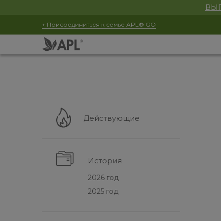
ВЫГ
+ Присоединиться к семье APL® GO
Действующие
История
2026 год
2025 год