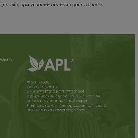
о драже, при условии наличия достаточного
вай о
© 2011-2026
ООО «ГЛБЭПЛ»
ИНН: 9717171510 КПП: 771501001
Юридический адрес: 127576, г.Москва,
вн.тер.г. муниципальный округ
Лианозово, ул. Новгородская, д. 1, стр. 5
88002005388
info@aplgo.com