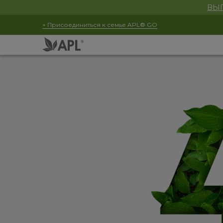
ВЫГ
+ Присоединиться к семье APL® GO