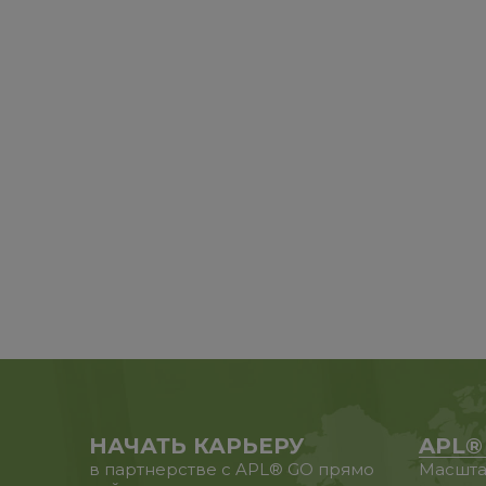
НАЧАТЬ КАРЬЕРУ
APL®
в партнерстве с APL® GO прямо
Масшта