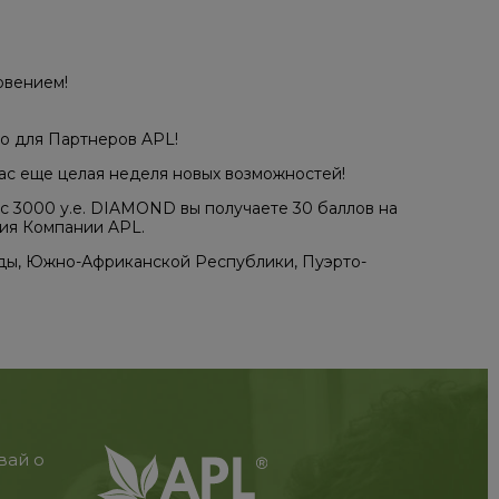
овением!
о для Партнеров APL!
вас еще целая неделя новых возможностей!
ус 3000 у.е. DIAMOND вы получаете 30 баллов на
тия Компании APL.
ады, Южно-Африканской Республики, Пуэрто-
вай о