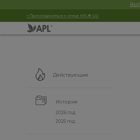
ВЫГ
+ Присоединиться к семье APL® GO
Действующие
История
2026 год
2025 год