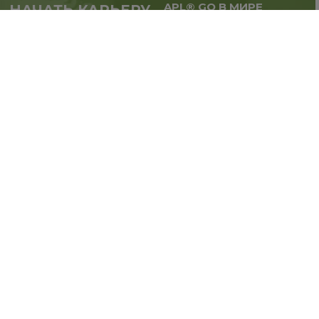
APL® GO В МИРЕ
НАЧАТЬ КАРЬЕРУ
Масштабируй бизнес,
в партнерстве с APL®
расширяй географию.
GO прямо сейчас
Регистрация
Вдохновляйся и первым узнавай о новостях
Компании в наших социальных сетях!
ПОДПИШИСЬ: