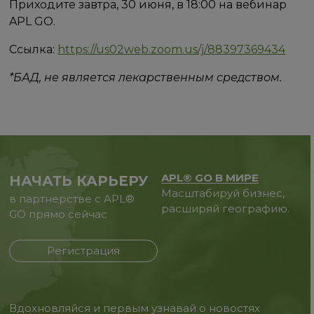
Приходите завтра, 30 июня, в 18:00 на вебинар
APL GO.
Ссылка:
https://us02web.zoom.us/j/88397369434
*БАД, не является лекарственным средством.
APL® GO В МИРЕ
НАЧАТЬ КАРЬЕРУ
Масштабируй бизнес,
в партнерстве с APL®
расширяй географию.
GO прямо сейчас
Регистрация
Вдохновляйся и первым узнавай о новостях