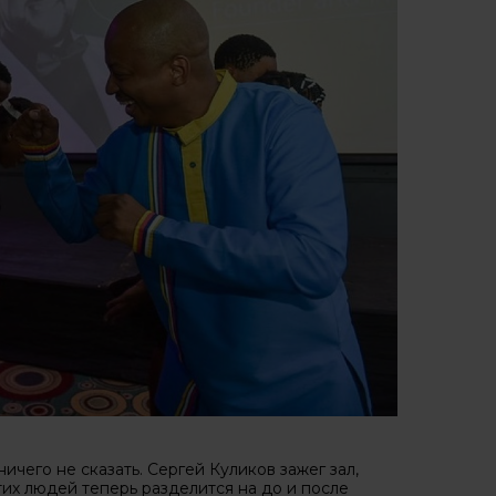
ичего не сказать. Сергей Куликов зажег зал,
тих людей теперь разделится на до и после