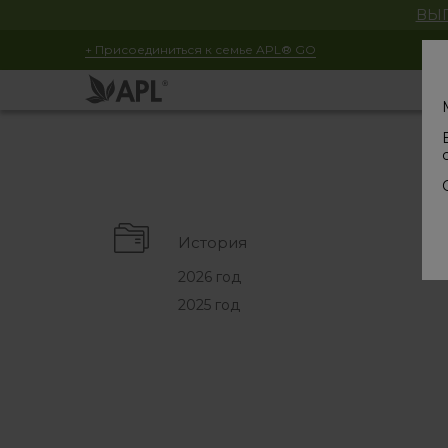
ВЫГ
+ Присоединиться к семье APL® GO
История
2026 год
2025 год