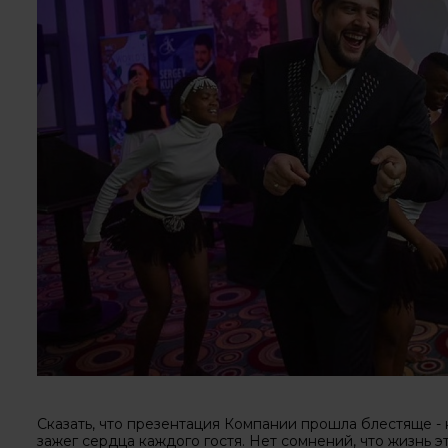
Сказать, что презентация Компании прошла блестяще - н
зажег сердца каждого гостя. Нет сомнений, что жизнь э