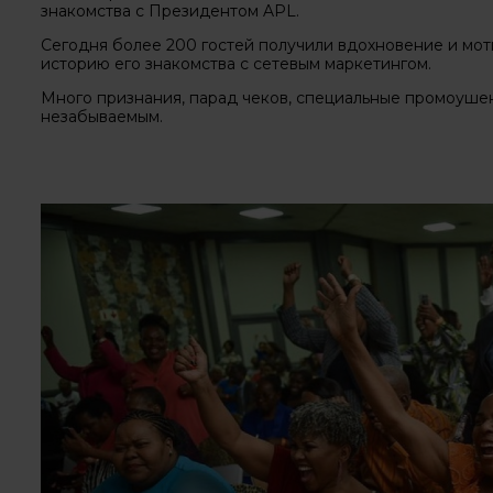
знакомства с Президентом APL.
Сегодня более 200 гостей получили вдохновение и мо
историю его знакомства с сетевым маркетингом.
Много признания, парад чеков, специальные промоушен
незабываемым.