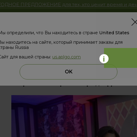
ОДНОЕ ПРЕДЛОЖЕНИЕ для тех, кто ценит время и ден
Магазин
ЗД
Мы определили, что Вы находитесь в стране
United States
Вы находитесь на сайте, который принимает заказы для
страны Russia
Сайт для вашей страны:
us.aplgo.com
назад
OK
Мафикенг - первый город африканс