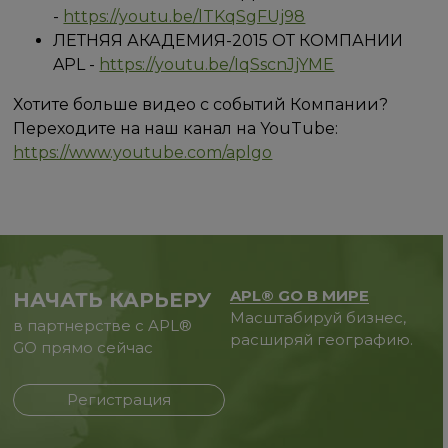
-
https://youtu.be/lTKqSgFUj98
ЛЕТНЯЯ АКАДЕМИЯ-2015 ОТ КОМПАНИИ
APL -
https://youtu.be/IqSscnJjYME
Хотите больше видео с событий Компании?
Переходите на наш канал на YouTube:
https://www.youtube.com/aplgo
APL® GO В МИРЕ
НАЧАТЬ КАРЬЕРУ
Масштабируй бизнес,
в партнерстве с APL®
расширяй географию.
GO прямо сейчас
Регистрация