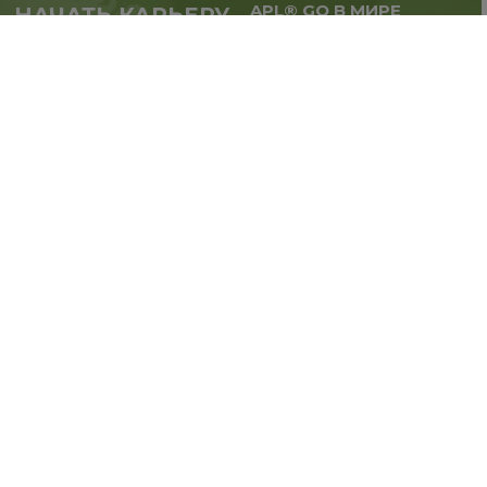
APL® GO В МИРЕ
НАЧАТЬ КАРЬЕРУ
Масштабируй бизнес,
в партнерстве с APL®
расширяй географию.
GO прямо сейчас
Регистрация
Вдохновляйся и первым узнавай о новостях
Компании в наших социальных сетях!
ПОДПИШИСЬ: